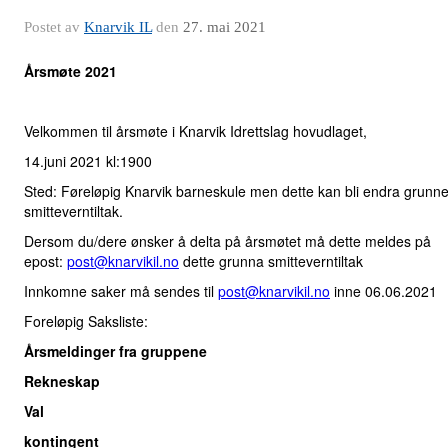
Postet av
Knarvik IL
den
27. mai 2021
Årsmøte 2021
Velkommen til årsmøte i Knarvik Idrettslag hovudlaget,
14.juni 2021 kl:1900
Sted: Føreløpig Knarvik barneskule men dette kan bli endra grunn
smitteverntiltak.
Dersom du/dere ønsker å delta på årsmøtet må dette meldes på
epost:
post@knarvikil.no
dette grunna smitteverntiltak
Innkomne saker må sendes til
post@knarvikil.no
inne 06.06.2021
Foreløpig Saksliste:
Årsmeldinger fra gruppene
Rekneskap
Val
kontingent