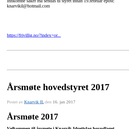
Innkomne saker må sendas til styret innan 19.februar epost:
knarvikil@hotmail.com
https://frivillig.no/?index=or...
Årsmøte hovedstyret 2017
Postet av
Knarvik IL
den
16. jan 2017
Årsmøte 2017
Velkommen til årsmøte i Knarvik Idrettslag hovudlaget,