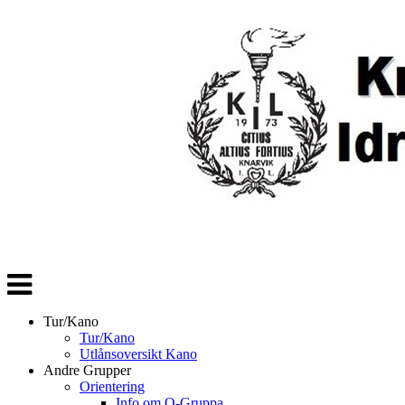
Veksle
navigasjon
Tur/Kano
Tur/Kano
Utlånsoversikt Kano
Andre Grupper
Orientering
Info om O-Gruppa