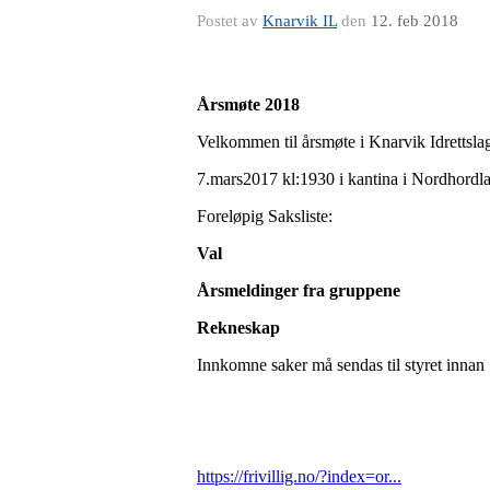
Postet av
Knarvik IL
den
12. feb 2018
Årsmøte 2018
Velkommen til årsmøte i Knarvik Idrettsla
7.mars2017 kl:1930 i kantina i Nordhordl
Foreløpig Saksliste:
Val
Årsmeldinger fra gruppene
Rekneskap
Innkomne saker må sendas til styret innan
https://frivillig.no/?index=or...