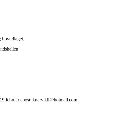
g hovudlaget,
andshallen
 19.februar epost: knarvikil@hotmail.com